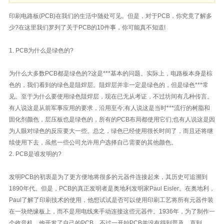
印刷电路板(PCB)在我们的生活中随处可见。但是，对于PCB，你究竟了解多
少?在这里我们罗列了关于PCB的10件事，你可能真不知道!
1. PCB为什么是绿色的?
为什么大多数PCB都是绿色的?这是***基本的问题。实际上，电路板本身是棕
色的，我们看到的绿色是阻焊层。阻焊层并非一定是绿色的，但是绿色***常
见。至于为什么要使用绿色阻焊层，现在已无从考证，不过坊间有几种传言。
有人说这是从前军事应用的要求，沿用至今;有人说这是当时***流行的树脂和
固化剂颜色，层压板也是绿色的，所有的PCB布局都使用它们;也有人说这是因
为人眼对绿色的反应要大一些。总之，绿色已经使用很长时间了，而且还将继
续使用下去，虽然一些公司允许用户选择自己需要的其他颜色。
2. PCB是谁发明的?
发明PCB的初衷是为了更方便地将很多的元器件连接起来，其历史可追溯到
1890年代。但是，PCB的真正发明者是奥地利发明家Paul Eisler。在奥地利，
Paul了解了印刷技术的使用，他想试试是否可以使用印刷工艺将所有元器件装
在一块绝缘板上，而不是用电线来手动连接这些元器件。1936年，为了制作一
个收音机，他开发了自己的PCB。不过一开始PCB并没有得到普及，直到