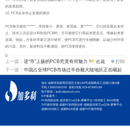
的发展趋势。
10. PCB从未停止发展的脚步
PCB每天都在******，变得更小、更快、更高效、更******。它们的发展从未停
止。技术人员在设计和制造PCB时，尽可能使它们用起来更灵活、维修起来更
容易。例如，许多科学家正进行研究，使PCB可进行生物降解，以减少对环境
的污染。另外，新材料也不断涌现，使PCB变得更好。
上一篇：
逆“市”上扬的PCB究竟有何魅力？
收藏
打印
下一篇：
中国占全球PCB市场过半份额大陆地区正在崛起
地址:成都市高新西区西区大道199号成都模具工业园C1栋3楼
手机:13882080206 座机/传真:028-87980198
电子邮箱：
lp@cdjiaduoli.com
ICP备案号：
PCB焊接业务 提供荷兰vs日本-赛事平台 OEM加工 BGA焊接
THT插件焊接 成都PCB焊接业务 成都提供荷兰vs日本-赛事平台
成都OEM加工 成都BGA焊接 成都THT插件焊接